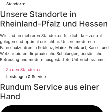
Standorte
U
n
s
e
r
e
S
t
a
n
d
o
r
t
e
i
n
R
h
e
i
n
l
a
n
d
-
P
f
a
l
z
u
n
d
H
e
s
s
e
n
Wir sind an mehreren Standorten für dich da – zentral
gelegen und optimal erreichbar. Unsere modernen
Fahrschulzentren in Koblenz, Mainz, Frankfurt, Kassel und
Wetzlar bieten dir praxisnahe Schulungen, persönliche
Betreuung und modern ausgestattete Unterrichtsräume.
Zu den Standorten
Leistungen & Service
R
u
n
d
u
m
S
e
r
v
i
c
e
a
u
s
e
i
n
e
r
H
a
n
d