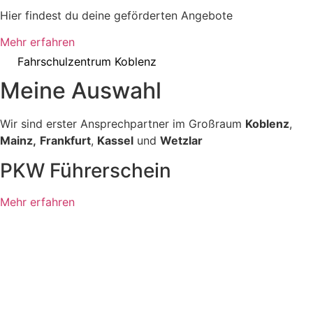
Hier findest du deine geförderten Angebote
Mehr erfahren
Fahrschulzentrum Koblenz
M
e
i
n
e
A
u
s
w
a
h
l
Wir sind erster Ansprechpartner im Großraum
Koblenz
,
Mainz,
Frankfurt
,
Kassel
und
Wetzlar
PKW Führerschein
Mehr erfahren