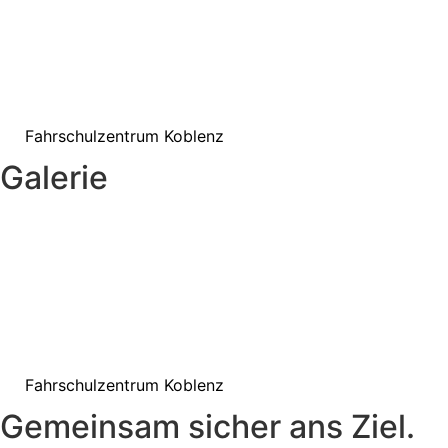
Fahrschulzentrum Koblenz
G
a
l
e
r
i
e
Fahrschulzentrum Koblenz
G
e
m
e
i
n
s
a
m
s
i
c
h
e
r
a
n
s
Z
i
e
l
.