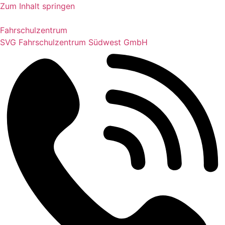
Zum Inhalt springen
Fahrschulzentrum
SVG Fahrschulzentrum Südwest GmbH