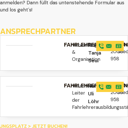
anmelden? Dann füllt das untenstehende Formular aus
und los geht´s!
ANSPRECHPARTNER
FAHRLEHRERAUSBILDU
06441
t.s
Verwaltung
Frau
2008
sue
&
Tanja
958
Organisation
Seul
FAHRLEHRERAUSBILDU
06441
u.l
Verantwortlicher
Herr
2008
sued
Leiter
Uli
958
der
Löhr
Fahrlehrerausbildungsst
NGSPLATZ
>
JETZT BUCHEN!