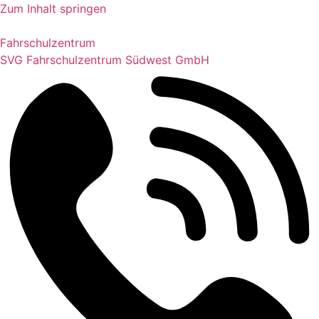
Zum Inhalt springen
Fahrschulzentrum
SVG Fahrschulzentrum Südwest GmbH