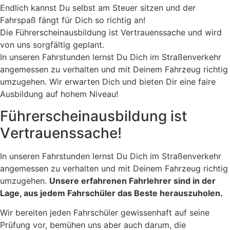
Endlich kannst Du selbst am Steuer sitzen und der
Fahrspaß fängt für Dich so richtig an!
Die Führerscheinausbildung ist Vertrauenssache und wird
von uns sorgfältig geplant.
In unseren Fahrstunden lernst Du Dich im Straßenverkehr
angemessen zu verhalten und mit Deinem Fahrzeug richtig
umzugehen. Wir erwarten Dich und bieten Dir eine faire
Ausbildung auf hohem Niveau!
F
ü
h
r
e
r
s
c
h
e
i
n
a
u
s
b
i
l
d
u
n
g
i
s
t
V
e
r
t
r
a
u
e
n
s
s
a
c
h
e
!
In unseren Fahrstunden lernst Du Dich im Straßenverkehr
angemessen zu verhalten und mit Deinem Fahrzeug richtig
umzugehen.
Unsere erfahrenen Fahrlehrer sind in der
Lage, aus jedem Fahrschüler das Beste herauszuholen.
Wir bereiten jeden Fahrschüler gewissenhaft auf seine
Prüfung vor, bemühen uns aber auch darum, die