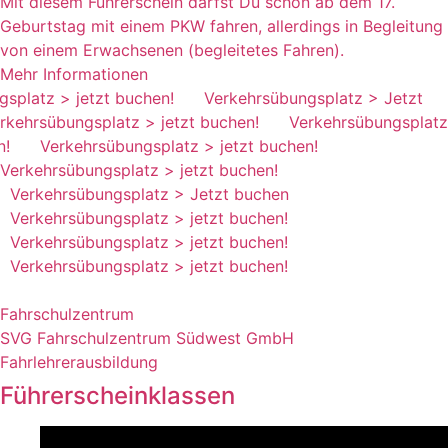
Mit diesem Führerschein darfst Du schon ab dem 17.
Geburtstag mit einem PKW fahren, allerdings in Begleitung
von einem Erwachsenen (begleitetes Fahren).
Mehr Informationen
splatz
>
jetzt buchen!
Verkehrsübungsplatz
>
Jetzt
rsübungsplatz
>
jetzt buchen!
Verkehrsübungsplatz
Verkehrsübungsplatz
>
jetzt buchen!
Verkehrsübungsplatz
>
jetzt buchen!
Verkehrsübungsplatz
>
Jetzt buchen
Verkehrsübungsplatz
>
jetzt buchen!
Verkehrsübungsplatz
>
jetzt buchen!
Verkehrsübungsplatz
>
jetzt buchen!
Fahrschulzentrum
SVG Fahrschulzentrum Südwest GmbH
Fahrlehrerausbildung
Führerscheinklassen