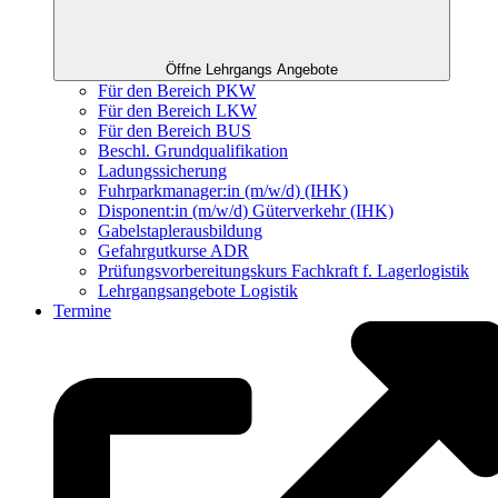
Öffne Lehrgangs Angebote
Für den Bereich PKW
Für den Bereich LKW
Für den Bereich BUS
Beschl. Grundqualifikation
Ladungssicherung
Fuhrparkmanager:in (m/w/d) (IHK)
Disponent:in (m/w/d) Güterverkehr (IHK)
Gabelstaplerausbildung
Gefahrgutkurse ADR
Prüfungsvorbereitungskurs Fachkraft f. Lagerlogistik
Lehrgangsangebote Logistik
Termine